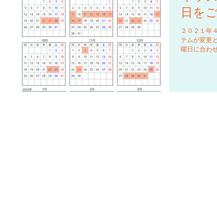
日を
２０２１年
テムが変更
曜日に合わ
２１年度の
ください。