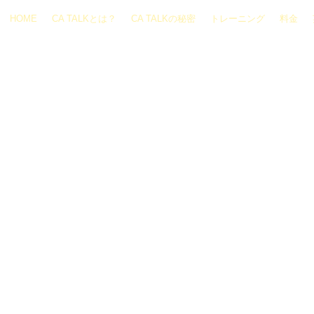
HOME
CA TALKとは？
CA TALKの秘密
トレーニング
料金
© 2016. Califo