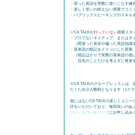
・習った英語を実際に使いこなす練
・楽しく笑いの絶えない授業でコミ
・パブリックスピーキングのスキル
☆CA TALKが
行っていない
授業スタ
・プロでないネイティブ、またはネ
　（間違った発音や偏った英語知識を
・英単語の暗記をメインにした授業
　（暗記ばかりで実際の英単語の使
　　目先のことだけを考えずに将来
※CA TALKのグループレッスン
だくため少人数制となります（1クラ
他にはないCA TALKの楽しくユ
評をいただいており、毎回笑いのあ
スン・カウンセリング
にお申し込み