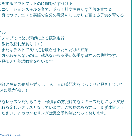
習をするアウトプットの時間を必ず設ける
ュニケーションスキルを育て、明るく社交性豊かな子供を育てる
を身につけ、堂々と英語で自分の意見をしっかりと言える子供を育てる
イル
イティブではない講師による授業進行
教わる恐れがあります)
、またはテストで良い点を取らせるためだけの授業
い方がわからないのは、残念ながら英語が苦手な日本人の典型です。
を見据えた英語教育を行います）
は、講師と生徒の距離を近くし一人一人の英語力をじっくりと見させていた
スに最大6名。）
ニークなレッスンだからこそ、保護者の方だけでなくキッズたちにも大変好
ふれる楽しいクラスとなっています。ご興味のある方は、まず体
験レッ
ください。☆カウンセリングは完全予約制となっております。