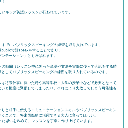
中！
る楽しいキッズ英語レッスンが行われています。
。
階で、すでにパブリックスピーキングの練習を取り入れています。
blicで話speakをすることであり、
ゼンテーション」とも呼ばれます。
プットの時間（レッスン中に習った単語や文法を実際に使って会話をする時
環としてパブリックスピーキングの練習を取り入れているのです。
ルは将来仕事に就いた時や高等学校・大学の授業中などで必要となって
ないと極度に緊張してしまったり、それにより失敗してしまう可能性も
かりと相手に伝えるコミュニケーションスキルやパブリックスピーキン
いくことで、将来国際的に活躍できる大人に育ってほしい。
ういった思いを込めて、レッスンを丁寧に作り上げています。