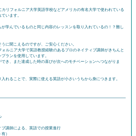
実際にカリフォルニア大学英語学校などアメリカの有名大学で使われている
れています。
ちが学んでいるものと同じ内容のレッスンを取り入れているの！？難し
そうに聞こえるのですが、ご安心ください。
カリフォルニア大学で英語教授経験のあるプロのネイティブ講師がきちんと
ンプランを使用しています。
ができ、また達成した時の喜びが次へのモチベーションへつながりま
り入れることで、実際に使える英語が小さいうちから身につきます。
ル
ィブ講師による、英語での授業進行
ト有）