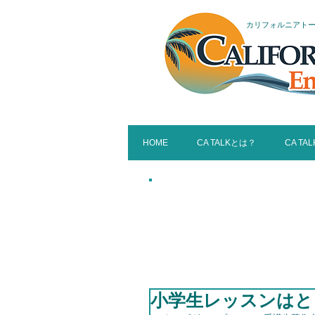
カリフォルニアト
HOME
CA TALKとは？
CA TA
W
CAL
小学生レッスンはと