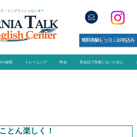
ーク・イングリッシュセンター
LKの秘密
トレーニング
料金
英会話で失敗しないために
hat's New on
IFORNIA TALK
ことん楽しく！