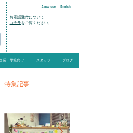
Japanese
English
お電話受付について
コチラ
をご覧ください。
>>now hiring
スタッフ募集
企業・学校向け
スタッフ
ブログ
特集記事