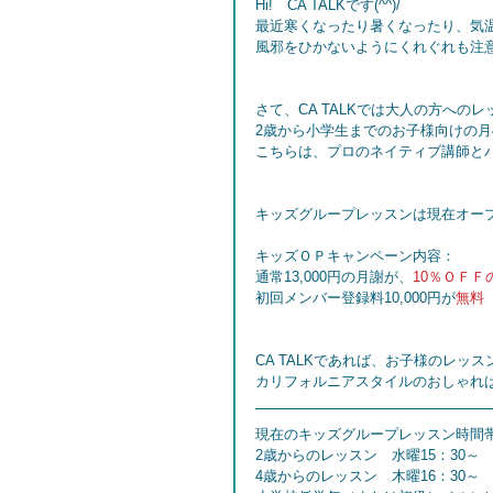
Hi!　CA TALKです(^^)/
最近寒くなったり暑くなったり、気
風邪をひかないようにくれぐれも注
さて、CA TALKでは大人の方への
2歳から小学生までのお子様向けの月
こちらは、プロのネイティブ講師と
キッズグループレッスンは現在オープ
キッズＯＰキャンペーン内容：
通常13,000円の月謝が、
10％ＯＦＦの
初回メンバー登録料10,000円が
無料
CA TALKであれば、お子様のレ
カリフォルニアスタイルのおしゃれ
現在のキッズグループレッスン時間
2歳からのレッスン　水曜15：30～
4歳からのレッスン　木曜16：30～