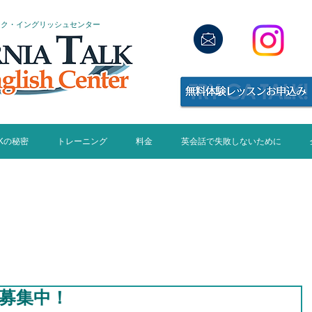
ーク・イングリッシュセンター
LKの秘密
トレーニング
料金
英会話で失敗しないために
hat's New on
IFORNIA TALK
募集中！