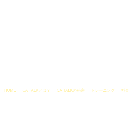
千葉市緑区あすみが丘
HOME
CA TALKとは？
CA TALKの秘密
トレーニング
料金
© 2016. Califo