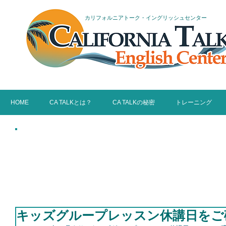
カリフォルニアトーク・イングリッシュセンター
HOME
CA TALKとは？
CA TALKの秘密
トレーニング
What's New 
CALIFORNIA 
キッズグループレッスン休講日をご